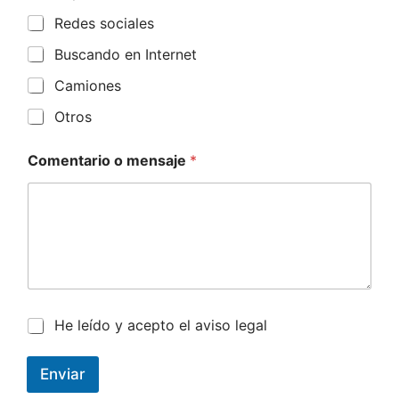
l
Redes sociales
e
Buscando en Internet
c
t
Camiones
e
Otros
d
Comentario o mensaje
*
He leído y acepto el aviso legal
Enviar