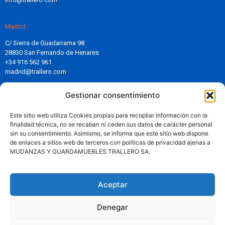
Madrid
C/ Sierra de Guadarrama 98
28830 San Fernando de Henares
+34 916 562 961
madrid@trallero.com
Gestionar consentimiento
Aviso Legal
Política de Privacidad
Este sitio web utiliza Cookies propias para recopilar información con la
Política de Cookies
finalidad técnica, no se recaban ni ceden sus datos de carácter personal
Política Antisoborno y Anticorrupción
sin su consentimiento. Asimismo, se informa que este sitio web dispone
Política de RSE
de enlaces a sitios web de terceros con políticas de privacidad ajenas a
Compromiso con el medioambiente
MUDANZAS Y GUARDAMUEBLES TRALLERO SA.
Política Antimonopolio
Compromiso con el cliente
Aceptar
Solicita tu presupuesto sin compromiso
Denegar
Solicitar Presupuesto