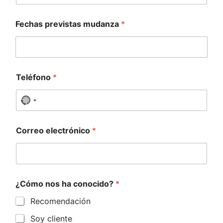
Fechas previstas mudanza
*
Teléfono
*
N
o
c
Correo electrónico
*
o
u
n
t
¿Cómo nos ha conocido?
*
r
y
Recomendación
s
Soy cliente
e