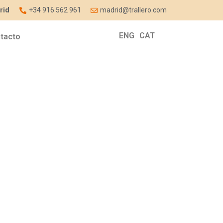
rid
+34 916 562 961
madrid@trallero.com
ENG
CAT
tacto
a