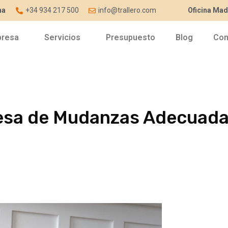
na
+34 934 217 500
info@trallero.com
Oficina Mad
resa
Servicios
Presupuesto
Blog
Con
resa de Mudanzas Adecuad