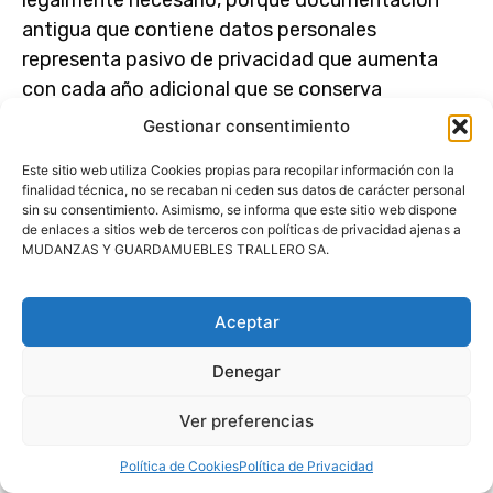
antigua que contiene datos personales
representa pasivo de privacidad que aumenta
con cada año adicional que se conserva
innecesariamente. Los certificados de
Gestionar consentimiento
destrucción proporcionan evidencia documental
Este sitio web utiliza Cookies propias para recopilar información con la
de que cumpliste con obligaciones de eliminar
finalidad técnica, no se recaban ni ceden sus datos de carácter personal
datos cuando apropiado, protegiendo contra
sin su consentimiento. Asimismo, se informa que este sitio web dispone
de enlaces a sitios web de terceros con políticas de privacidad ajenas a
potenciales reclamaciones de que retuviste
MUDANZAS Y GUARDAMUEBLES TRALLERO SA.
información personal más tiempo del justificado.
Aceptar
Cuando tu memoria
Denegar
institucional merece
Ver preferencias
protección profesional
Política de Cookies
Política de Privacidad