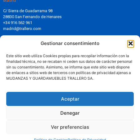
Madrid
C/ Sierra de Guadarrama 98
28830 San Fernando de Henares
+34 916 562 961
madrid@trallero.com
Gestionar consentimiento
Aviso Legal
Política de Privacidad
Este sitio web utiliza Cookies propias para recopilar información con la
Política de Cookies
finalidad técnica, no se recaban ni ceden sus datos de carácter personal
Política Antisoborno y Anticorrupción
sin su consentimiento. Asimismo, se informa que este sitio web dispone
Política de RSE
de enlaces a sitios web de terceros con políticas de privacidad ajenas a
Compromiso con el medioambiente
MUDANZAS Y GUARDAMUEBLES TRALLERO SA.
Política Antimonopolio
Compromiso con el cliente
Aceptar
Solicita tu presupuesto sin compromiso
Denegar
Solicitar Presupuesto
Ver preferencias
Política de Cookies
Política de Privacidad