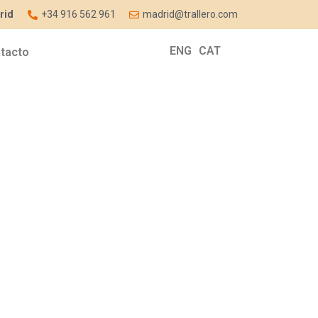
rid
+34 916 562 961
madrid@trallero.com
ENG
CAT
tacto